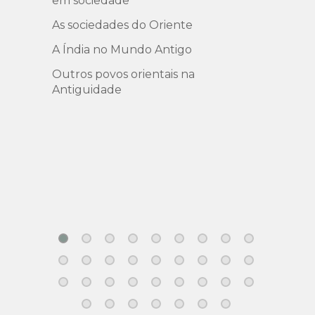
em sociedade
d.C.)
As sociedades do Oriente
O Imp
A Índia no Mundo Antigo
Os po
Outros povos orientais na
O com
Antiguidade
O Rei
O Imp