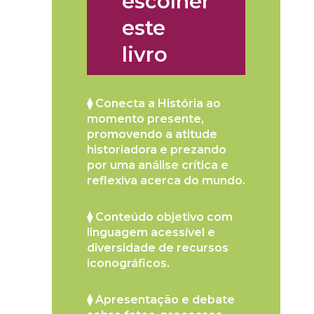
escolher
este
livro
⧫ Conecta a História ao
momento presente,
promovendo a atitude
historiadora e prezando
por uma análise crítica e
reflexiva acerca do mundo.
⧫ Conteúdo objetivo com
linguagem acessível e
diversidade de recursos
iconográficos.
⧫ Apresentação e debate