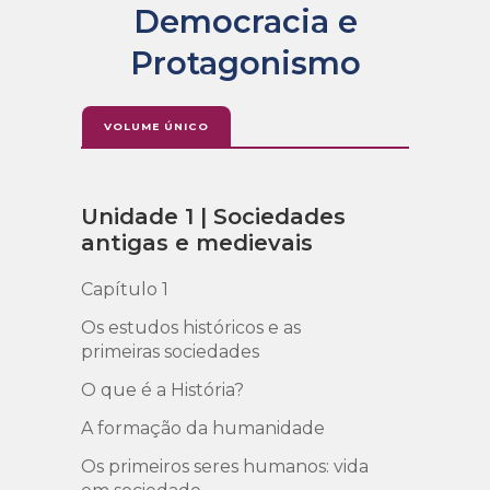
Democracia e
Protagonismo
VOLUME ÚNICO
Unidade 1 | Sociedades
Capí
antigas e medievais
soc
Capítulo 1
As ci
Os estudos históricos e as
Áfric
primeiras sociedades
XVII
O que é a História?
O Egi
A formação da humanidade
Infog
Os primeiros seres humanos: vida
O Rei