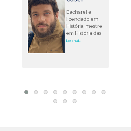
Bacharel e
licenciado em
História, mestre
em História das
Ciências e
Ler mais
professor de
História da rede
pública.