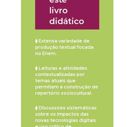
livro
didático
⧫ Extensa variedade de
produção textual focada
no Enem.
⧫ Leituras e atividades
contextualizadas por
temas atuais que
permitem a construção de
repertório sociocultural.
⧫ Discussões sistemáticas
sobre os impactos das
novas tecnologias digitais
e uso crítico de