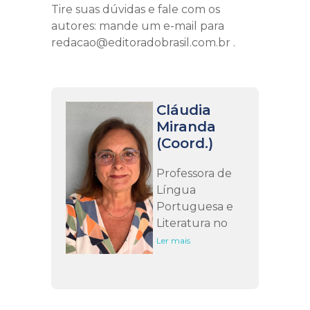
Tire suas dúvidas e fale com os
autores: mande um e-mail para
redacao@editoradobrasil.com.br .
Cláudia
Miranda
(Coord.)
Professora de
Língua
Portuguesa e
Literatura no
Ensino
Ler mais
Fundamental e
no Ensino
Médio, com
atuação na