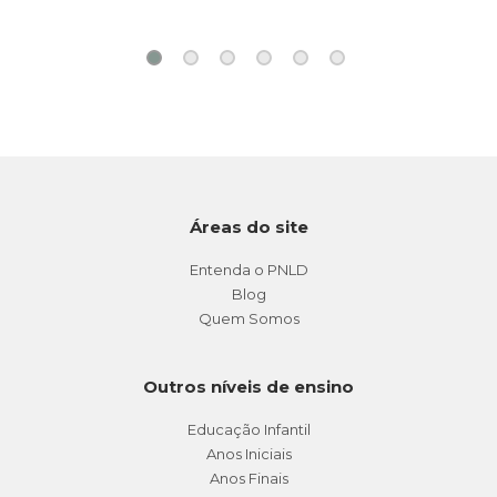
formação
continuada de
professores.
Licenciada em
Letras, mestra
em Educação e
especialista em
Teoria da
Áreas do site
Literatura e em
Literatura
Entenda o PNLD
Comparada.
Blog
Autora de livros
Quem Somos
didáticos e de
literatura
Outros níveis de ensino
infantil.
Educação Infantil
Anos Iniciais
Anos Finais